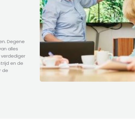
elen. Degene
van alles
n verdediger
trijd en de
r de