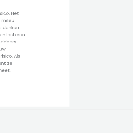
isico. Het
 milieu
rs denken
en lasteren
thebbers
auw
isico. Als
ant ze
neet.