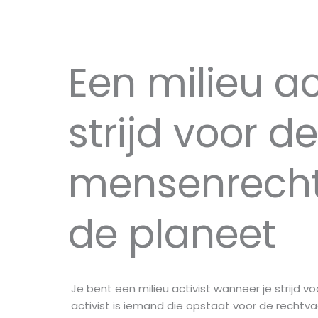
Een milieu ac
strijd voor de
mensenrech
de planeet
Je bent een milieu activist wanneer je strijd 
activist is iemand die opstaat voor de recht