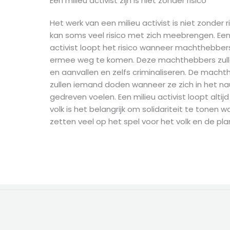
Een milieu activist zijn is niet zonder risico
Het werk van een milieu activist is niet zonder r
kan soms veel risico met zich meebrengen. Een
activist loopt het risico wanneer machthebbe
ermee weg te komen. Deze machthebbers zull
en aanvallen en zelfs criminaliseren. De mach
zullen iemand doden wanneer ze zich in het n
gedreven voelen. Een milieu activist loopt altijd r
volk is het belangrijk om solidariteit te tonen w
zetten veel op het spel voor het volk en de pla