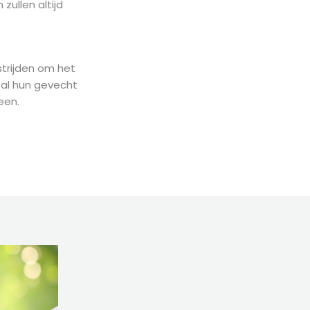
ullen altijd
strijden om het
zal hun gevecht
een.