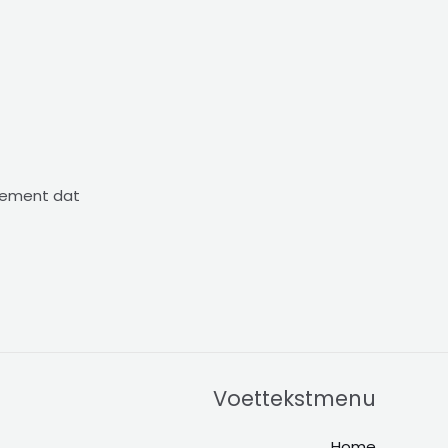
nnement dat
Voettekstmenu
Home