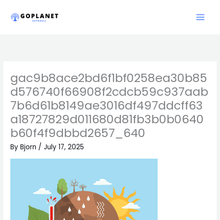
Skip
to
content
gac9b8ace2bd6f1bf0258ea30b85
d576740f66908f2cdcb59c937aab
7b6d61b8149ae3016df497ddcff63
a18727829d011680d81fb3b0b0640
b60f4f9dbbd2657_640
By
Bjorn
/
July 17, 2025