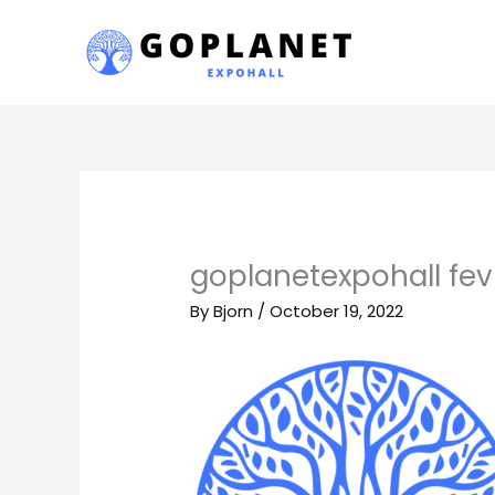
Skip
to
content
goplanetexpohall fev
By
Bjorn
/
October 19, 2022